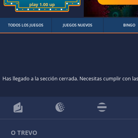
play 1.00 up
TODOS LOS JUEGOS
JUEGOS NUEVOS
BINGO
Has llegado a la sección cerrada. Necesitas cumplir con la
O TREVO