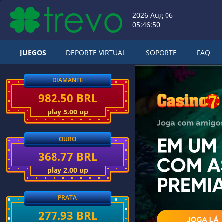
2026 Aug 06
05:46:50
JUEGOS
DEPORTE VIRTUAL
SOPORTE
FAQ
DIAMANTE
982.50 BRL
play 5.00 up
OURO
368.77 BRL
play 2.00 up
PRATA
277.93 BRL