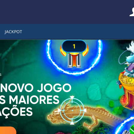
JACKPOT